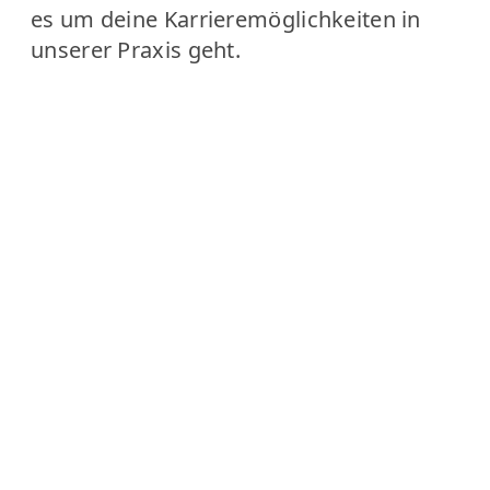
es um deine Karrieremöglichkeiten in
unserer Praxis geht.
ERSTKLASSIGES GEHALT
WIR DANKEN DIR FÜR DEINEN
FLEISS. MIT EINEM E
RSTKLASSIGEN GEHALT Z
AHLT SICH DIESER IN U
NSERER PRAXIS BESONDERS A
US.